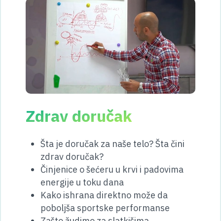
Zdrav doručak
Šta je doručak za naše telo? Šta čini
zdrav doručak?
Činjenice o šećeru u krvi i padovima
energije u toku dana
Kako ishrana direktno može da
poboljša sportske performanse
Zašto žudimo za slatkišima