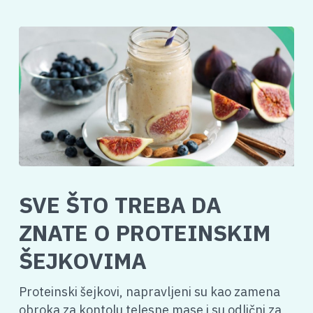
SVE ŠTO TREBA DA
ZNATE O PROTEINSKIM
ŠEJKOVIMA
Proteinski šejkovi, napravljeni su kao zamena
obroka za kontolu telesne mase i su odlični za