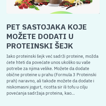
PET SASTOJAKA KOJE
MOŽETE DODATI U
PROTEINSKI ŠEJK
Iako proteinski šejk već sadrži proteine, možda
ćete hteti da povećate unos ukoliko su vaše
potrebe za njima velike. Možete da dodate
obične proteine u prahu (Formula 3 Proteinski
prah) naravno, ali takođe možete da dodate i
niskomasni jogurt, ricotta sir ili tofu u cilju
povećanja sadržaja proteina, kao…